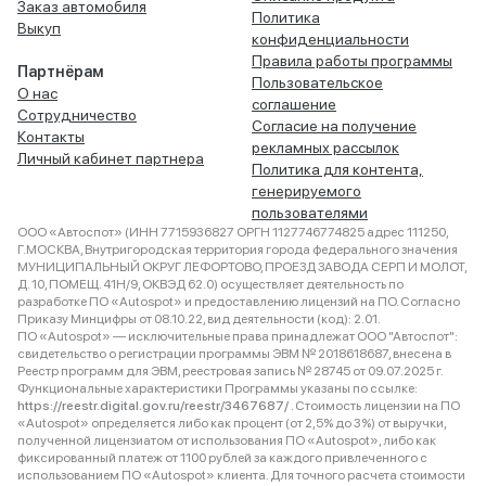
Заказ автомобиля
Политика
Выкуп
конфиденциальности
Правила работы программы
Партнёрам
Пользовательское
О нас
соглашение
Сотрудничество
Согласие на получение
Контакты
рекламных рассылок
Личный кабинет партнера
Политика для контента,
генерируемого
пользователями
ООО «Автоспот» (ИНН 7715936827 ОРГН 1127746774825 адрес 111250,
Г.МОСКВА, Внутригородская территория города федерального значения
МУНИЦИПАЛЬНЫЙ ОКРУГ ЛЕФОРТОВО, ПРОЕЗД ЗАВОДА СЕРП И МОЛОТ,
Д. 10, ПОМЕЩ. 41Н/9, ОКВЭД 62.0) осуществляет деятельность по
разработке ПО «Autospot» и предоставлению лицензий на ПО. Согласно
Приказу Минцифры от 08.10.22, вид деятельности (код): 2.01.
ПО «Autospot» — исключительные права принадлежат ООО "Автоспот":
свидетельство о регистрации программы ЭВМ № 2018618687, внесена в
Реестр программ для ЭВМ, реестровая запись № 28745 от 09.07.2025 г.
Функциональные характеристики Программы указаны по ссылке:
https://reestr.digital.gov.ru/reestr/3467687/
. Стоимость лицензии на ПО
«Autospot» определяется либо как процент (от 2,5% до 3%) от выручки,
полученной лицензиатом от использования ПО «Autospot», либо как
фиксированный платеж от 1100 рублей за каждого привлеченного с
использованием ПО «Autospot» клиента. Для точного расчета стоимости