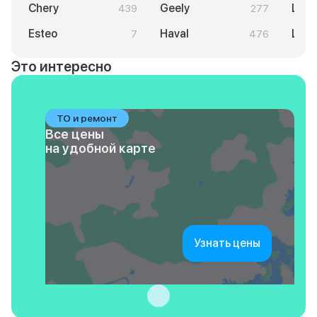
Chery
Geely
LAD
439
277
Esteo
Haval
Lixi
7
476
Это интересно
ТО и ремонт
Все цены
на удобной карте
Узнать цены