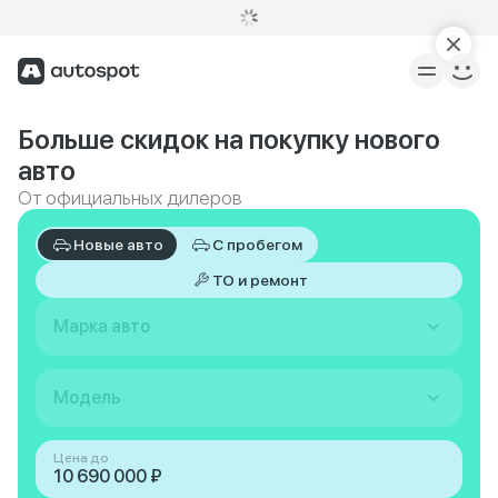
Больше скидок на покупку нового
авто
От официальных дилеров
Новые авто
С пробегом
ТО и ремонт
Марка авто
Модель
Цена до