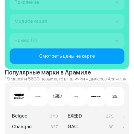
Поколение
Модификация
Номер ТО
Смотреть цены на карте
Популярные марки в Арамиле
19 марок и 5633 новых авто в наличии у дилеров Арамиля
Belgee
EXEED
Jaec
349
279
Changan
GAC
Jeto
327
30