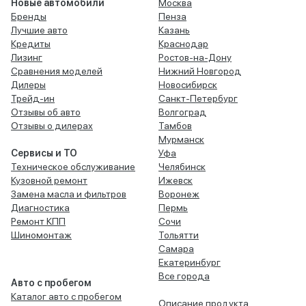
Новые автомобили
Москва
Бренды
Пенза
Лучшие авто
Казань
Кредиты
Краснодар
Лизинг
Ростов-на-Дону
Сравнения моделей
Нижний Новгород
Дилеры
Новосибирск
Трейд-ин
Санкт-Петербург
Отзывы об авто
Волгоград
Отзывы о дилерах
Тамбов
Мурманск
Сервисы и ТО
Уфа
Техническое обслуживание
Челябинск
Кузовной ремонт
Ижевск
Замена масла и фильтров
Воронеж
Диагностика
Пермь
Ремонт КПП
Сочи
Шиномонтаж
Тольятти
Самара
Екатеринбург
Все города
Авто с пробегом
Каталог авто с пробегом
Описание продукта